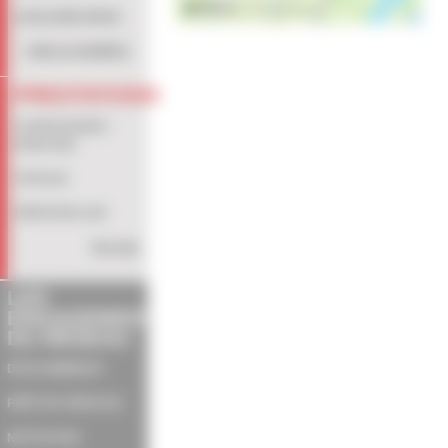
LOCALISEZ-NOUS
VOIR LE NUMÉRO
PRESTATIONS
CARROSSERIE /
PEINTURE
VITRAGE
DÉBOSSELAGE
Voir plus
LES
ENGAGEMENTS
DU RÉSEAU
DEVIS IMMÉDIAT
PRÊT DE VÉHICULE
NETTOYAGE