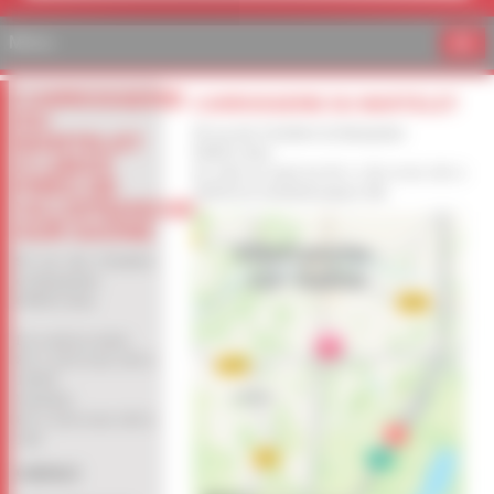
Menu
CARROSSERIE
CARROSSERIE DU MARTELET
DU
95 rue des Chantiers du Beaujolais
MARTELET
69400 Limas
À LIMAS
du lundi au jeudi de 8h à 12h et de 14h à
PRÈS DE
18h30 & le vendredi jusqu'a 18h
VILLEFRANCHE-
SUR-SAÔNE
95 rue des Chantiers
du Beaujolais
69400 Limas
Du Lundi au Jeudi :
8H à 12H et de 14H à
18H30
Vendredi :
8H à 12H et de 14H à
18H
CONTACT