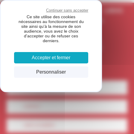
Panneau de gestion des cookies
CARROSSERIE DU MARTELET - LIMAS
Continuer sans accepter
Ce site utilise des cookies
MEMBRE DU RÉSEAU FIVE STAR
nécessaires au fonctionnement du
site ainsi qu'à la mesure de son
audience, vous avez le choix
d'accepter ou de refuser ces
derniers.
Accepter et fermer
Personnaliser
LOCALISEZ-NOUS
CONTACT
VOIR LE NUMÉRO