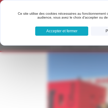
Panneau de gestion des cookies
CARROSSERIE DU
Ce site utilise des cookies nécessaires au fonctionnement d
audience, vous avez le choix d'accepter ou de 
MARTELET - LIMAS
MEMBRE DU RÉSEAU FIVE ST
Accepter et fermer
P
ACCUEIL
PRESTATIONS
SOCIÉT