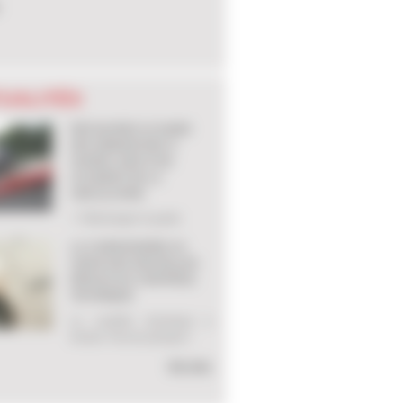
UALITÉS
DÉCOUVREZ LE GUIDE
DES DÉMARCHES À
SUIVRE LORS D'UN
ACCIDENT DE LA
CIRCULATION
> Télécharger le guide
LA CARROSSERIE AU
CŒUR DES NOUVELLES
RÈGLES DU CONTRÔLE
TECHNIQUE
Le contrôle technique a
évolué. Pas de panique !
Voir plus