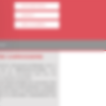
LOCALISEZ-NOUS
CONTACT
VOIR LE NUMÉRO
TACT
RE CARROSSERIE
treprise,
Carrosserie du Martelet
, située à
 près de
Villefranche-sur-Saône
, vous
le et vous accompagne dans tous vos
en réparation automobile.
du réseau européen de carrossiers Five
us mettons un point d’honneur à satisfaire
nt nos clients, en offrant des prestations
té et en diversifiant continuellement nos
.