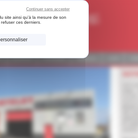
Continuer sans accepter
u site ainsi qu'à la mesure de son
refuser ces derniers.
AR
ersonnaliser
É
ACTUALITÉS
PARTENAIRES
AGRÉMENTS
ACCÈS
CON
NOT
Notre en
Limas
,
accueil
besoins 
Membre 
Star, no
pleineme
de quali
services