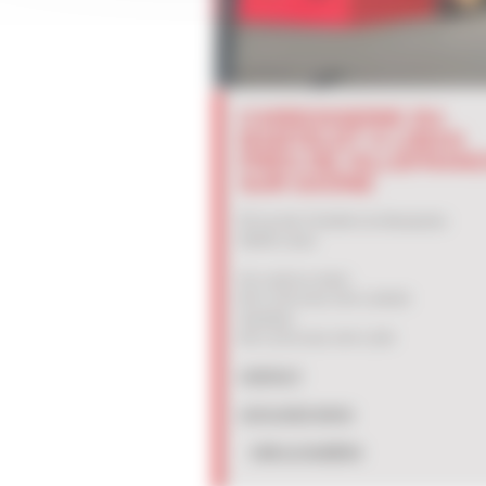
CARROSSERIE DU
MARTELET À LIMAS
PRÈS DE VILLEFRAN
SUR-SAÔNE
95 rue des Chantiers du Beaujolais
69400 Limas
Du Lundi au Jeudi :
8H à 12H et de 14H à 18H30
Vendredi :
8H à 12H et de 14H à 18H
CONTACT
LOCALISEZ-NOUS
VOIR LE NUMÉRO