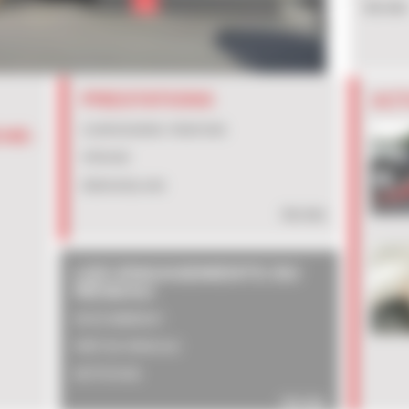
Voir plus
PRESTATIONS
ACT
CARROSSERIE / PEINTURE
CHE-
VITRAGE
DÉBOSSELAGE
Voir plus
LES ENGAGEMENTS DU
RÉSEAU
DEVIS IMMÉDIAT
PRÊT DE VÉHICULE
NETTOYAGE
Voir plus